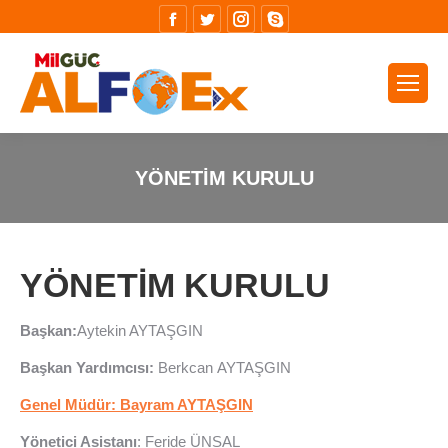
Facebook
Twitter
Instagram
Skype
YÖNETIM KURULU
You are here:
YÖNETİM KURULU
Başkan:
Aytekin AYTAŞGIN
Başkan Yardımcısı:
Berkcan AYTAŞGIN
Genel Müdür:
Bayram AYTAŞGIN
Yönetici Asistanı
: Feride ÜNSAL